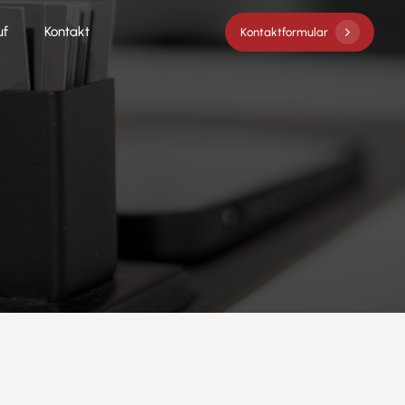
uf
Kontakt
K
o
n
t
a
k
t
f
o
r
m
u
l
a
r