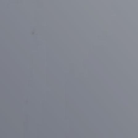
U
n
s
e
r
e
F
a
h
r
z
e
u
g
e